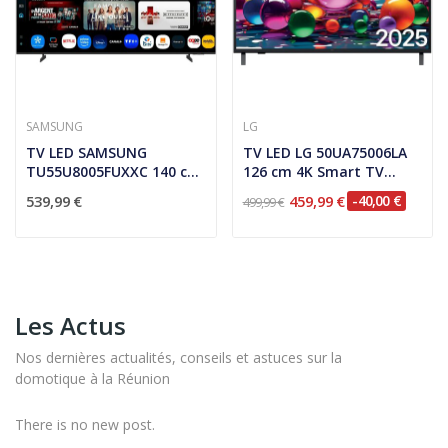
SAMSUNG
LG
TV LED SAMSUNG
TV LED LG 50UA75006LA
TU55U8005FUXXC 140 cm
126 cm 4K Smart TV
AI SmartTV...
UHD...
539,99 €
459,99 €
-40,00 €
499,99 €
Les Actus
Nos dernières actualités, conseils et astuces sur la
domotique à la Réunion
There is no new post.