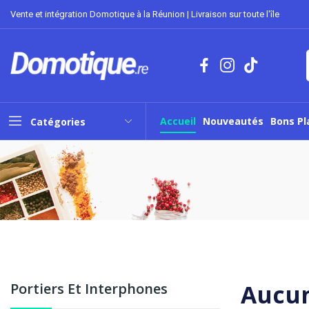
Vente et intégration Domotique à la Réunion | Livraison sur toute l'île
Accueil
Nouveautés
Bons Pl
Catégories
Aucun
Portiers Et Interphones