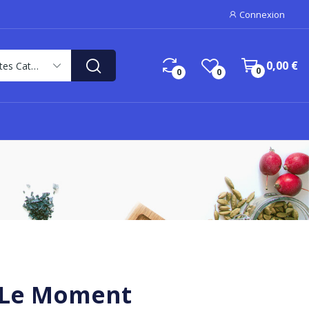
Connexion
0,00 €
Toutes Catégories
0
0
0
r Le Moment