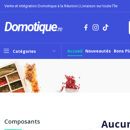
Vente et intégration Domotique à la Réunion | Livraison sur toute l'île
Accueil
Nouveautés
Bons Pl
Catégories
Aucun
Composants