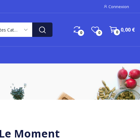
Connexion
0,00 €
Toutes Catégories
0
0
0
r Le Moment