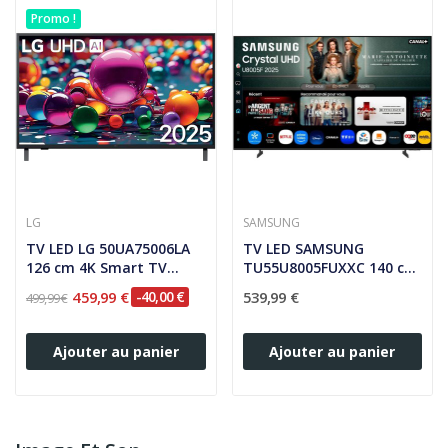
Promo !
LG
SAMSUNG
TV LED LG 50UA75006LA
TV LED SAMSUNG
126 cm 4K Smart TV
TU55U8005FUXXC 140 cm
UHD...
AI SmartTV...
459,99 €
-40,00 €
539,99 €
499,99 €
Ajouter au panier
Ajouter au panier