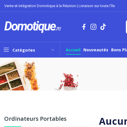
Vente et intégration Domotique à la Réunion | Livraison sur toute l'île
Accueil
Nouveautés
Bons Pl
Catégories
Aucun
Ordinateurs Portables