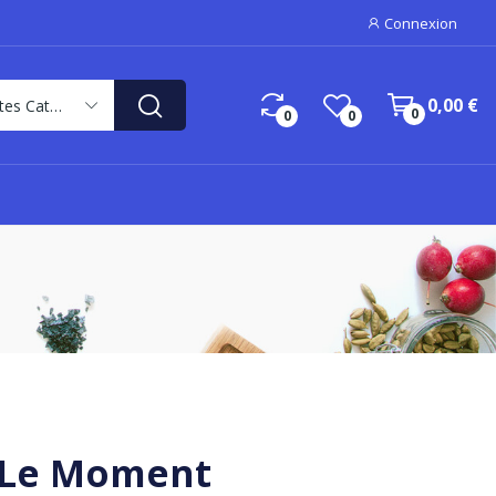
Connexion
0,00 €
Toutes Catégories
0
0
0
r Le Moment