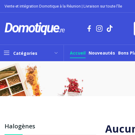
Vente et intégration Domotique à la Réunion | Livraison sur toute l'île
Accueil
Nouveautés
Bons Pl
Catégories
Aucun
Halogènes