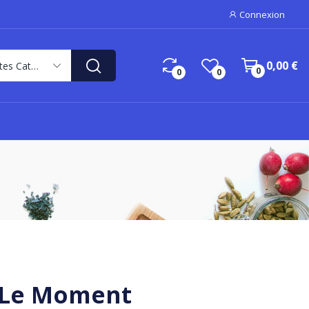
Connexion
0,00 €
Toutes Catégories
0
0
0
r Le Moment